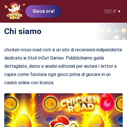
Gioca ora!
🇮🇹 IT ▼
Chi siamo
chicken-cross-road.com
è un sito di recensioni indipendente
dedicato ai titoli InOut Games. Pubblichiamo guide
dettagliate, demo e analisi editoriali per aiutare i lettori a
capire come funziona ogni gioco prima di giocare in un
casinò online con licenza.