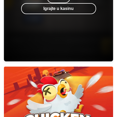
Igrajte u kasinu