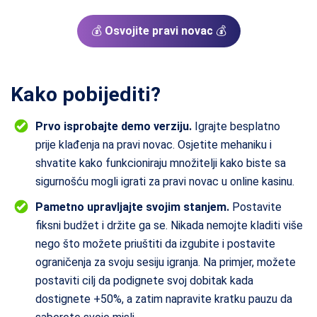
💰
Osvojite pravi novac
💰
Kako pobijediti?
Prvo isprobajte demo verziju.
Igrajte besplatno
prije klađenja na pravi novac. Osjetite mehaniku i
shvatite kako funkcioniraju množitelji kako biste sa
sigurnošću mogli igrati za pravi novac u online kasinu.
Pametno upravljajte svojim stanjem.
Postavite
fiksni budžet i držite ga se. Nikada nemojte kladiti više
nego što možete priuštiti da izgubite i postavite
ograničenja za svoju sesiju igranja. Na primjer, možete
postaviti cilj da podignete svoj dobitak kada
dostignete +50%, a zatim napravite kratku pauzu da