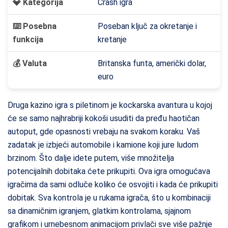
💎
Kategorija
Crash igra
⌨️
Posebna
Poseban ključ za okretanje i
funkcija
kretanje
💰
Valuta
Britanska funta, američki dolar,
euro
Druga kazino igra s piletinom je kockarska avantura u kojoj
će se samo najhrabriji kokoši usuditi da pređu haotičan
autoput, gde opasnosti vrebaju na svakom koraku. Vaš
zadatak je izbjeći automobile i kamione koji jure ludom
brzinom. Što dalje idete putem, više množitelja
potencijalnih dobitaka ćete prikupiti. Ova igra omogućava
igračima da sami odluče koliko će osvojiti i kada će prikupiti
dobitak. Sva kontrola je u rukama igrača, što u kombinaciji
sa dinamičnim igranjem, glatkim kontrolama, sjajnom
grafikom i urnebesnom animacijom privlači sve više pažnje