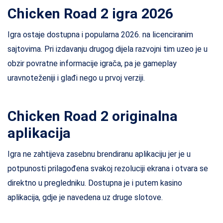
Chicken Road 2 igra 2026
Igra ostaje dostupna i popularna 2026. na licenciranim
sajtovima. Pri izdavanju drugog dijela razvojni tim uzeo je u
obzir povratne informacije igrača, pa je gameplay
uravnoteženiji i glađi nego u prvoj verziji.
Chicken Road 2 originalna
aplikacija
Igra ne zahtijeva zasebnu brendiranu aplikaciju jer je u
potpunosti prilagođena svakoj rezoluciji ekrana i otvara se
direktno u pregledniku. Dostupna je i putem kasino
aplikacija, gdje je navedena uz druge slotove.