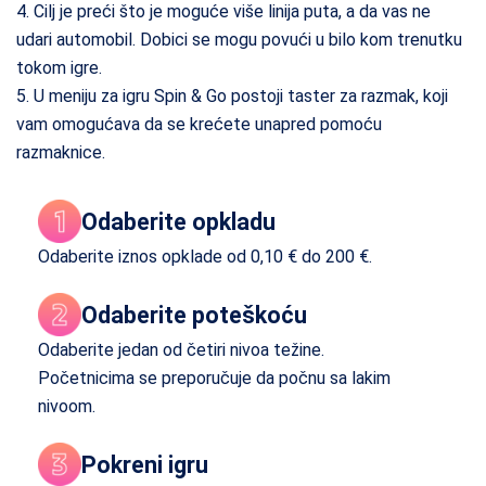
Cilj je preći što je moguće više linija puta, a da vas ne
udari automobil. Dobici se mogu povući u bilo kom trenutku
tokom igre.
U meniju za igru ​​Spin & Go postoji taster za razmak, koji
vam omogućava da se krećete unapred pomoću
razmaknice.
Odaberite opkladu
Odaberite iznos opklade od 0,10 € do 200 €.
Odaberite poteškoću
Odaberite jedan od četiri nivoa težine.
Početnicima se preporučuje da počnu sa lakim
nivoom.
Pokreni igru