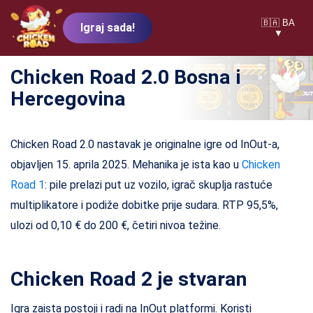
🇧🇦 BA
Igraj sada!
▼
Chicken Road 2.0 Bosna i
Hercegovina
Chicken Road 2.0 nastavak je originalne igre od InOut-a,
objavljen 15. aprila 2025. Mehanika je ista kao u
Chicken
Road 1
: pile prelazi put uz vozilo, igrač skuplja rastuće
multiplikatore i podiže dobitke prije sudara. RTP 95,5%,
ulozi od 0,10 € do 200 €, četiri nivoa težine.
Chicken Road 2 je stvaran
Igra zaista postoji i radi na InOut platformi. Koristi