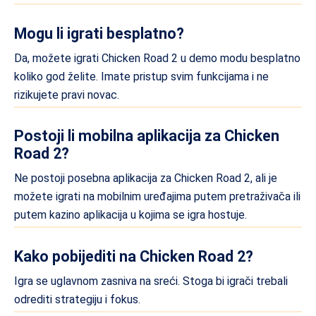
Mogu li igrati besplatno?
Da, možete igrati Chicken Road 2 u demo modu besplatno
koliko god želite. Imate pristup svim funkcijama i ne
rizikujete pravi novac.
Postoji li mobilna aplikacija za Chicken
Road 2?
Ne postoji posebna aplikacija za Chicken Road 2, ali je
možete igrati na mobilnim uređajima putem pretraživača ili
putem kazino aplikacija u kojima se igra hostuje.
Kako pobijediti na Chicken Road 2?
Igra se uglavnom zasniva na sreći. Stoga bi igrači trebali
odrediti strategiju i fokus.