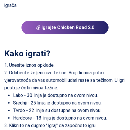
igrača.
💰
Igrajte Chicken Road 2.0
Kako igrati?
Unesite iznos opklade.
Odaberite željeni nivo težine. Broj dionica puta i
vjerovatnoća da vas automobil udari raste sa težinom. U igri
postoje četiri nivoa težine:
Lako - 30 linija je dostupno na ovom nivou.
Srednji - 25 linija je dostupno na ovom nivou.
Tvrdo - 22 linije su dostupne na ovom nivou.
Hardcore - 18 linija je dostupno na ovom nivou.
Kliknite na dugme "Igraj" da započnete igru.