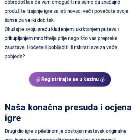
dobrodošlice će vam omogućiti ne samo da značajno
produžite trajanje igre za isti novac, već i povećate svoje
šanse za veliki dobitak.
Okušajte svoju sreću klađenjem, ukrštanjem puteva i
prikupljanjem množitelja prije nego što vas prepreke
zaustave. Hoćete li pobijediti ili riskirati sve za veće
pobjede?
💰
Registrirajte se u kazinu
💰
Naša konačna presuda i ocjena
igre
Drugi dio igre s piletinom je dostojan nastavak originalne