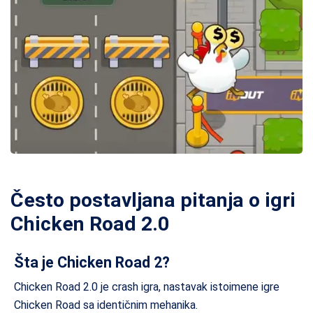
Često postavljana pitanja o igri
Chicken Road 2.0
Šta je Chicken Road 2?
Chicken Road 2.0 je crash igra, nastavak istoimene igre
Chicken Road sa identičnim mehanika.