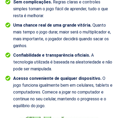
Sem complicações.
Regras claras e controles
simples tornam o jogo fácil de aprender, tudo o que
resta é melhorar.
Uma chance real de uma grande vitória.
Quanto
mais tempo o jogo durar, maior será o multiplicador e,
mais importante, o jogador decidirá quando sacar os
ganhos.
Confiabilidade e transparência oficiais.
A
tecnologia utilizada é baseada na aleatoriedade e não
pode ser manipulada.
Acesso conveniente de qualquer dispositivo.
O
jogo funciona igualmente bem em celulares, tablets e
computadores. Comece a jogar no computador e
continue no seu celular, mantendo o progresso e o
equilíbrio do jogo.