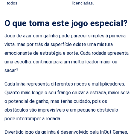
todos.
licenciadas.
O que torna este jogo especial?
Jogo de azar com galinha pode parecer simples à primeira
vista, mas por trás da superfície existe uma mistura
emocionante de estratégia e sorte. Cada rodada apresenta
uma escolha: continuar para um multiplicador maior ou
sacar?
Cada linha representa diferentes riscos e multiplicadores.
Quanto mais longe o seu frango cruzar a estrada, maior será
o potencial de ganho, mas tenha cuidado, pois os
obstáculos são imprevisíveis e um pequeno obstáculo
pode interromper a rodada.
Divertido jogo da galinha é desenvolvido pela InOut Games,