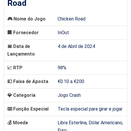
Road
🎮
Nome do Jogo
Chicken Road
🏢
Fornecedor
InOut
📅
Data de
4 de Abril de 2024
Lançamento
📈
RTP
98%
💷
Faixa de Aposta
€0.10 a €200
💎
Categoria
Jogo Crash
⌨️
Função Especial
Tecla especial para girar e jogar
💰
Moeda
Libra Esterlina, Dólar Americano,
Euro