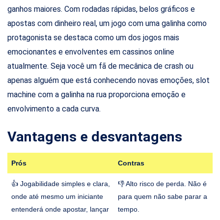
ganhos maiores. Com rodadas rápidas, belos gráficos e
apostas com dinheiro real, um jogo com uma galinha como
protagonista se destaca como um dos jogos mais
emocionantes e envolventes em cassinos online
atualmente. Seja você um fã de mecânica de crash ou
apenas alguém que está conhecendo novas emoções, slot
machine com a galinha na rua proporciona emoção e
envolvimento a cada curva.
Vantagens e desvantagens
Prós
Contras
👍 Jogabilidade simples e clara,
👎 Alto risco de perda. Não é
onde até mesmo um iniciante
para quem não sabe parar a
entenderá onde apostar, lançar
tempo.