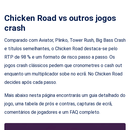
Chicken Road vs outros jogos
crash
Comparado com Aviator, Plinko, Tower Rush, Big Bass Crash
e títulos semelhantes, o Chicken Road destaca-se pelo
RTP de 98 % e um formato de risco passo a passo. Os
jogos crash clássicos pedem que cronometres o cash out
enquanto um multiplicador sobe no ecrã. No Chicken Road
decides após cada passo.
Mais abaixo nesta página encontrarás um guia detalhado do
jogo, uma tabela de prós e contras, capturas de ecrã,
comentários de jogadores e um FAQ completo.