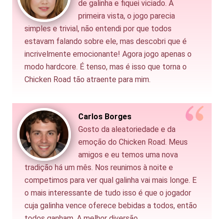
de galinha e fiquei viciado. À
primeira vista, o jogo parecia
simples e trivial, não entendi por que todos
estavam falando sobre ele, mas descobri que é
incrivelmente emocionante! Agora jogo apenas o
modo hardcore. É tenso, mas é isso que torna o
Chicken Road tão atraente para mim.
Carlos Borges
Gosto da aleatoriedade e da
emoção do Chicken Road. Meus
amigos e eu temos uma nova
tradição há um mês. Nos reunimos à noite e
competimos para ver qual galinha vai mais longe. E
o mais interessante de tudo isso é que o jogador
cuja galinha vence oferece bebidas a todos, então
todos ganham. A melhor diversão.