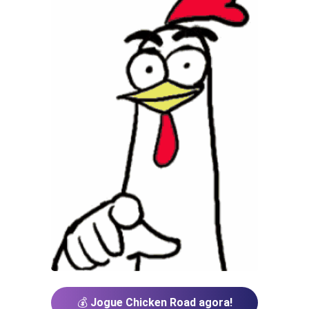
💰
Jogue Chicken Road agora!