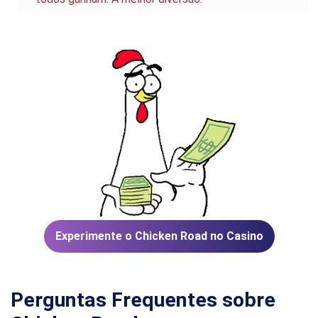
Experimente o Chicken Road no Casino
Perguntas Frequentes sobre