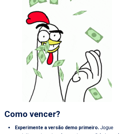
Como vencer?
Experimente a versão demo primeiro.
Jogue