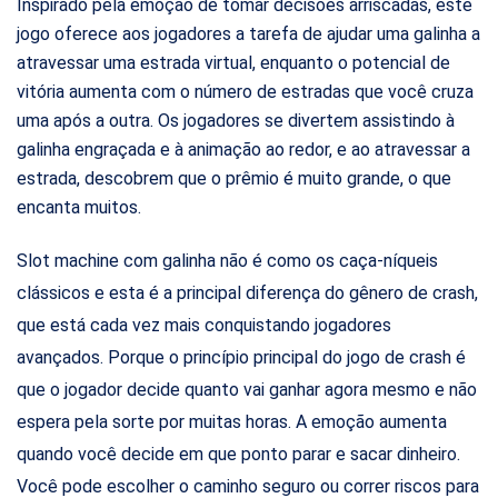
Inspirado pela emoção de tomar decisões arriscadas, este
jogo oferece aos jogadores a tarefa de ajudar uma galinha a
atravessar uma estrada virtual, enquanto o potencial de
vitória aumenta com o número de estradas que você cruza
uma após a outra. Os jogadores se divertem assistindo à
galinha engraçada e à animação ao redor, e ao atravessar a
estrada, descobrem que o prêmio é muito grande, o que
encanta muitos.
Slot machine com galinha não é como os caça-níqueis
clássicos e esta é a principal diferença do gênero de crash,
que está cada vez mais conquistando jogadores
avançados. Porque o princípio principal do jogo de crash é
que o jogador decide quanto vai ganhar agora mesmo e não
espera pela sorte por muitas horas. A emoção aumenta
quando você decide em que ponto parar e sacar dinheiro.
Você pode escolher o caminho seguro ou correr riscos para