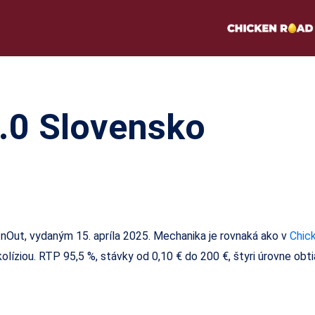
.0 Slovensko
InOut, vydaným 15. apríla 2025. Mechanika je rovnaká ako v
Chic
olíziou. RTP 95,5 %, stávky od 0,10 € do 200 €, štyri úrovne obti