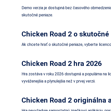
Demo verzia je dostupná bez časového obmedzenia a
skutočné peniaze.
Chicken Road 2 o skutočné
Ak chcete hrať o skutočné peniaze, vyberte licencova
Chicken Road 2 hra 2026
Hra zostáva v roku 2026 dostupná a populárna na lic
vyváženejšia a plynulejšia než v prvej verzii.
Chicken Road 2 originálna 
Hra nevyžaduje samostatnú značkovú aplikáciu, pret