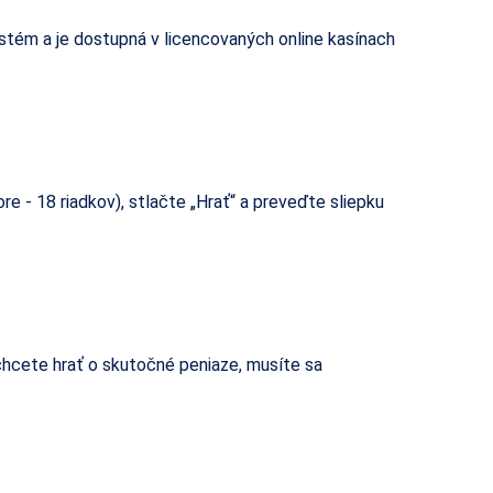
stém a je dostupná v licencovaných online kasínach
re - 18 riadkov), stlačte „Hrať“ a preveďte sliepku
 chcete hrať o skutočné peniaze, musíte sa