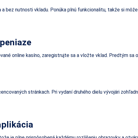
 bez nutnosti vkladu. Ponúka plnú funkcionalitu, takže si môže
 peniaze
né online kasíno, zaregistrujte sa a vložte vklad. Predtým sa opl
encovaných stránkach. Pri vydaní druhého dielu vývojári zohľadni
aplikácia
ože je plne prispôsobená každému rozlíšeniu obrazovky a otvára 