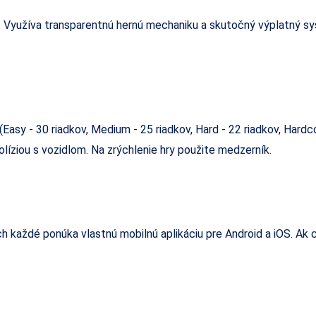
. Využíva transparentnú hernú mechaniku a skutočný výplatný sy
asy - 30 riadkov, Medium - 25 riadkov, Hard - 22 riadkov, Hardco
íziou s vozidlom. Na zrýchlenie hry použite medzerník.
ch každé ponúka vlastnú mobilnú aplikáciu pre Android a iOS. Ak