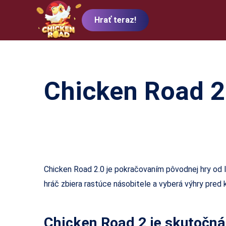
Hrať teraz!
Chicken Road 2
Chicken Road 2.0 je pokračovaním pôvodnej hry od 
hráč zbiera rastúce násobitele a vyberá výhry pred k
Chicken Road 2 je skutočná