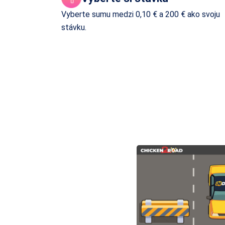
Vyberte sumu medzi 0,10 € a 200 € ako svoju
stávku.