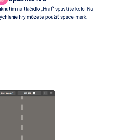
iknutím na tlačidlo „Hrať“ spustíte kolo. Na
rýchlenie hry môžete použiť space-mark.