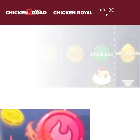
🇧🇬 BG
▼