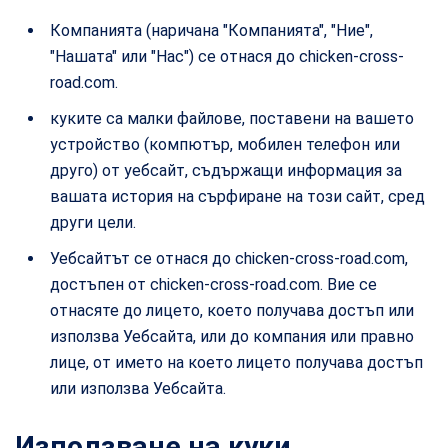
Компанията (наричана "Компанията", "Ние",
"Нашата" или "Нас") се отнася до chicken-cross-
road.com.
куките са малки файлове, поставени на вашето
устройство (компютър, мобилен телефон или
друго) от уебсайт, съдържащи информация за
вашата история на сърфиране на този сайт, сред
други цели.
Уебсайтът се отнася до chicken-cross-road.com,
достъпен от chicken-cross-road.com. Вие се
отнасяте до лицето, което получава достъп или
използва Уебсайта, или до компания или правно
лице, от името на което лицето получава достъп
или използва Уебсайта.
Използване на куки