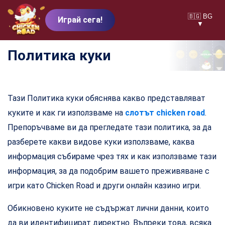
🇧🇬 BG
Играй сега!
▼
Политика куки
Тази Политика куки обяснява какво представляват
куките и как ги използваме на
слотът chicken road
.
Препоръчваме ви да прегледате тази политика, за да
разберете какви видове куки използваме, каква
информация събираме чрез тях и как използваме тази
информация, за да подобрим вашето преживяване с
игри като Chicken Road и други онлайн казино игри.
Обикновено куките не съдържат лични данни, които
да ви идентифицират директно. Въпреки това, всяка