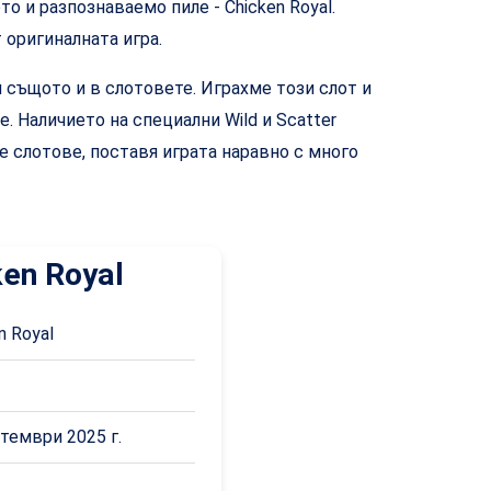
то и разпознаваемо пиле - Chicken Royal.
 оригиналната игра.
 същото и в слотовете. Играхме този слот и
. Наличието на специални Wild и Scatter
е слотове, поставя играта наравно с много
en Royal
n Royal
тември 2025 г.