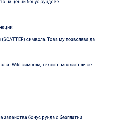
то на ценни бонус рундове.
нации:
 (SCATTER) символа. Това му позволява да
олко Wild символа, техните множители се
а задейства бонус рунда с безплатни