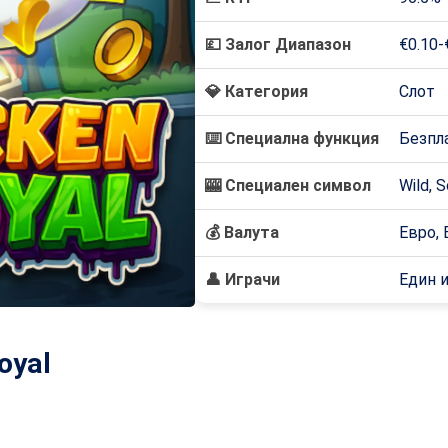
💷
Залог Диапазон
€0.10-
💎
Категория
Слот
⌨️
Специална функция
Безпл
🎰
Специален символ
Wild, 
💰
Валута
Евро, 
👤
Играчи
Един 
oyal
Демо версия
Играй в казиното