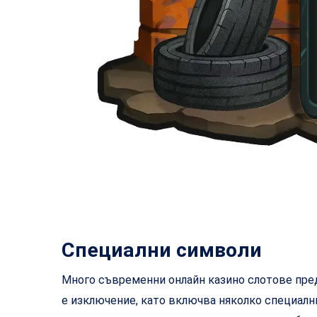
Специални символи
Много съвременни онлайн казино слотове предл
е изключение, като включва няколко специални