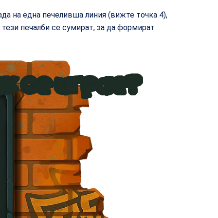
да на една печеливша линия (вижте точка 4),
тези печалби се сумират, за да формират