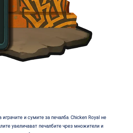
грачите и сумите за печалба. Chicken Royal не
олите увеличават печалбите чрез множители и