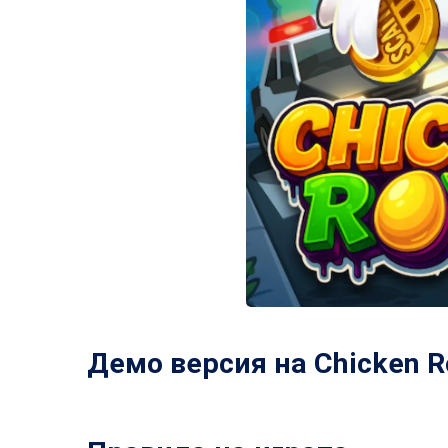
Демо версия на Chicken R